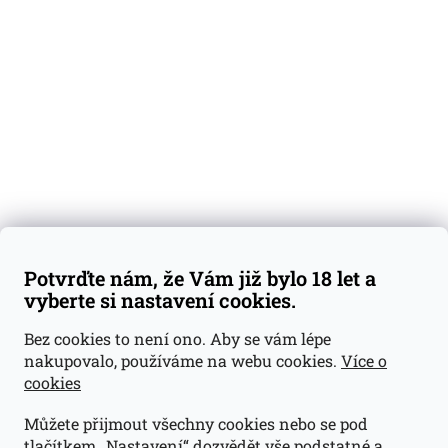
Degustační vzorky
Dárkové sady
Předplatné
Blog
Kontakty
Váš nákup
Doprava a platba
Obchodní podmínky
Reklamace
Potvrďte nám, že Vám již bylo 18 let a
GDPR
vyberte si nastavení cookies.
Kontakty
Bez cookies to není ono. Aby se vám lépe
nakupovalo, používáme na webu cookies.
Více o
jan@dramroom.cz
cookies
+420 774 400 491
Můžete přijmout všechny cookies nebo se pod
Odběrná místa
tlačítkem „Nastavení“ dozvědět vše podstatné a