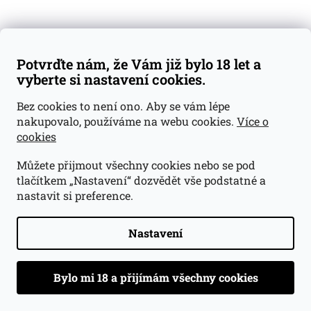
i
s
u
Přihlásit se
Potvrďte nám, že Vám již bylo 18 let a
vyberte si nastavení cookies.
Bez cookies to není ono. Aby se vám lépe
nakupovalo, používáme na webu cookies.
Více o
cookies
Můžete přijmout všechny cookies nebo se pod
tlačítkem „Nastavení“ dozvědět vše podstatné a
nastavit si preference.
Nastavení
O nás
Degustační vzorky