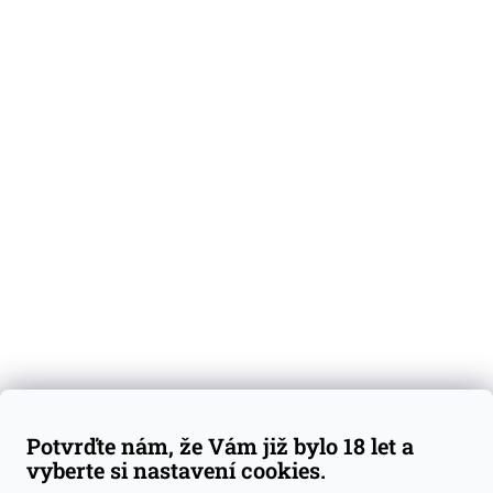
O nás
Degustační vzorky
Dárkové sady
Předplatné
Blog
Kontakty
Váš nákup
Doprava a platba
Obchodní podmínky
Reklamace
Potvrďte nám, že Vám již bylo 18 let a
GDPR
vyberte si nastavení cookies.