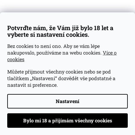
NAČÍST 60 DALŠÍCH
S
1
7
Potvrďte nám, že Vám již bylo 18 let a
t
O
r
vyberte si nastavení cookies.
374
položek celkem
v
á
l
NAHORU
n
Bez cookies to není ono. Aby se vám lépe
á
k
nakupovalo, používáme na webu cookies.
Více o
d
o
v
a
cookies
á
c
n
Odebírat newsletter
í
Můžete přijmout všechny cookies nebo se pod
í
p
tlačítkem „Nastavení“ dozvědět vše podstatné a
r
nastavit si preference.
Vložte svůj e-mail a my vám budeme zasílat informace o
v
nových produktech na našem e-shopu.
k
y
Nastavení
v
E-mail
ý
Vložením e-mailu souhlasíte s
podmínkami ochrany
p
osobních údajů
i
s
u