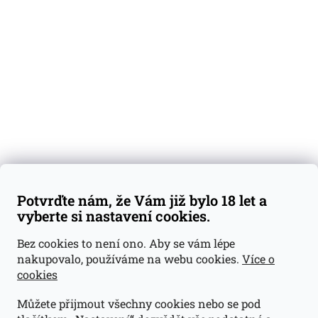
Degustační vzorky
Dárkové sady
Předplatné
Blog
Kontakty
Váš nákup
Doprava a platba
Obchodní podmínky
Reklamace
Potvrďte nám, že Vám již bylo 18 let a
GDPR
vyberte si nastavení cookies.
Kontakty
Bez cookies to není ono. Aby se vám lépe
nakupovalo, používáme na webu cookies.
Více o
jan@dramroom.cz
cookies
+420 774 400 491
Můžete přijmout všechny cookies nebo se pod
Odběrná místa