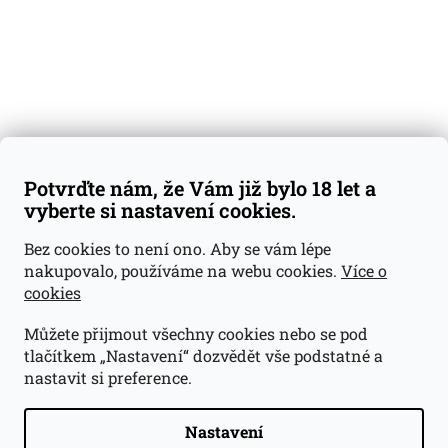
Blog
Kontakty
Váš nákup
Doprava a platba
Obchodní podmínky
Reklamace
Potvrďte nám, že Vám již bylo 18 let a
GDPR
vyberte si nastavení cookies.
Kontakty
Bez cookies to není ono. Aby se vám lépe
nakupovalo, používáme na webu cookies.
Více o
jan@dramroom.cz
cookies
+420 774 400 491
Můžete přijmout všechny cookies nebo se pod
Odběrná místa
tlačítkem „Nastavení“ dozvědět vše podstatné a
nastavit si preference.
Velká Ohrada - Lihovarek
Prusíkova 2577/16
Praha 13
Nastavení
15500