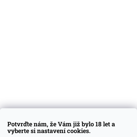
O nás
Degustační vzorky
Dárkové sady
Předplatné
Blog
Kontakty
Váš nákup
Doprava a platba
Obchodní podmínky
Reklamace
Potvrďte nám, že Vám již bylo 18 let a
GDPR
vyberte si nastavení cookies.