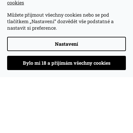
cookies
Můžete přijmout všechny cookies nebo se pod
tlačítkem „Nastavení“ dozvědět vše podstatné a
nastavit si preference.
Nastavení
Z
á
Odebírat newsletter
p
a
t
PŘ
í
SE
Vložením e-mailu souhlasíte s
podmínkami ochrany
osobních údajů