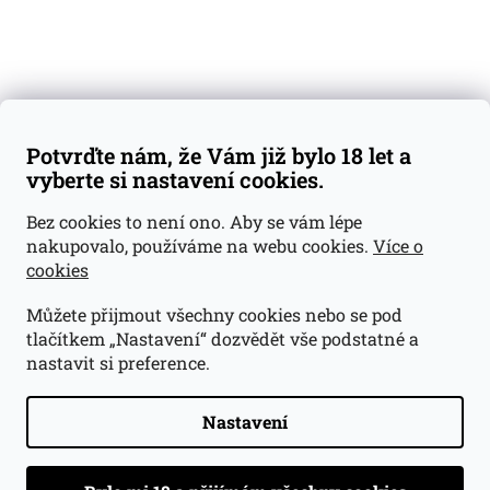
Váš nákup
Doprava a platba
Obchodní podmínky
Reklamace
Potvrďte nám, že Vám již bylo 18 let a
GDPR
vyberte si nastavení cookies.
Kontakty
Bez cookies to není ono. Aby se vám lépe
nakupovalo, používáme na webu cookies.
Více o
jan@dramroom.cz
cookies
+420 774 400 491
Můžete přijmout všechny cookies nebo se pod
Odběrná místa
tlačítkem „Nastavení“ dozvědět vše podstatné a
nastavit si preference.
Velká Ohrada - Lihovarek
Prusíkova 2577/16
Praha 13
Nastavení
15500
Navigovat do obchodu
.