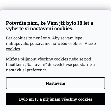
NAČÍST 60 DALŠÍCH
S
1
9
t
O
r
Potvrďte nám, že Vám již bylo 18 let a
525
položek celkem
v
á
vyberte si nastavení cookies.
l
NAHORU
n
á
k
Bez cookies to není ono. Aby se vám lépe
d
o
v
nakupovalo, používáme na webu cookies.
Více o
a
á
c
cookies
n
Odebírat newsletter
í
í
p
Můžete přijmout všechny cookies nebo se pod
r
tlačítkem „Nastavení“ dozvědět vše podstatné a
Vložte svůj e-mail a my vám budeme zasílat informace o
v
nastavit si preference.
nových produktech na našem e-shopu.
k
y
v
E-mail
Nastavení
ý
Vložením e-mailu souhlasíte s
podmínkami ochrany
p
osobních údajů
i
s
u
Přihlásit se