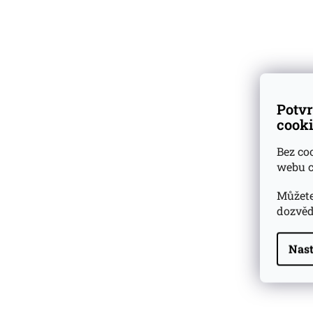
vzorky
k nákupu lahví
Skladem
přes 500 druhů
vzorků rumů a whisky
Dárkové
degustační sady
Potvr
cooki
Ověřeno
zákazníky
Bez co
webu c
Můžete
dozvěd
Nast