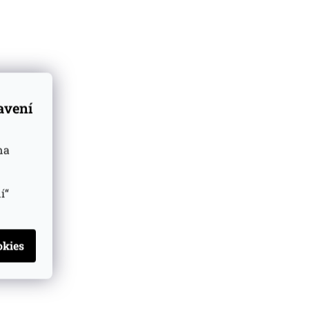
tavení
na
í“