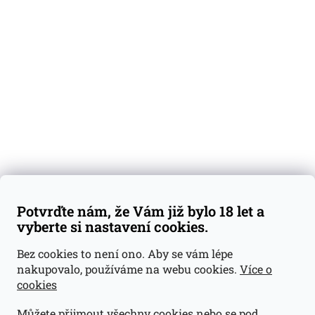
O nás
Degustační vzorky
Dárkové sady
Předplatné
Blog
Kontakty
Váš nákup
Doprava a platba
Obchodní podmínky
Reklamace
Potvrďte nám, že Vám již bylo 18 let a
GDPR
vyberte si nastavení cookies.
Kontakty
Bez cookies to není ono. Aby se vám lépe
nakupovalo, používáme na webu cookies.
Více o
jan@dramroom.cz
cookies
+420 774 400 491
Můžete přijmout všechny cookies nebo se pod