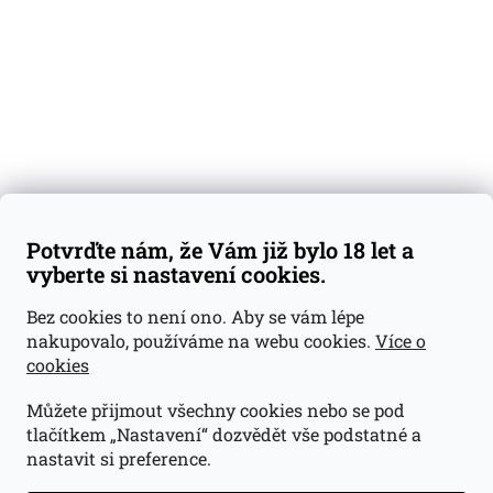
Dárkové sady
Předplatné
Blog
Kontakty
Váš nákup
Doprava a platba
Obchodní podmínky
Reklamace
Potvrďte nám, že Vám již bylo 18 let a
GDPR
vyberte si nastavení cookies.
Kontakty
Bez cookies to není ono. Aby se vám lépe
nakupovalo, používáme na webu cookies.
Více o
jan@dramroom.cz
cookies
+420 774 400 491
Můžete přijmout všechny cookies nebo se pod
Odběrná místa
tlačítkem „Nastavení“ dozvědět vše podstatné a
nastavit si preference.
Velká Ohrada - Lihovarek
Prusíkova 2577/16