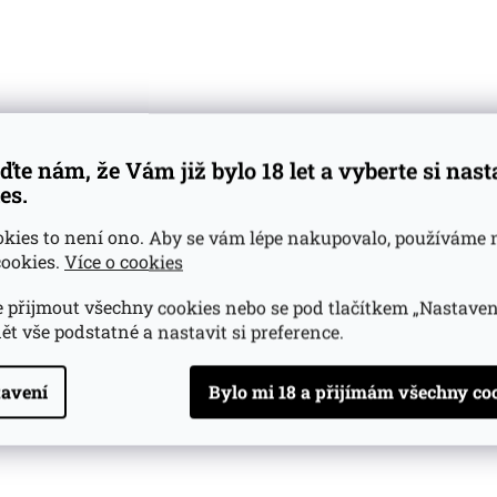
02l 46%
2023
0,02l 56,5%
m
(2 ks)
Skladem
(>5 ks)
179 Kč
139 K
Do košíku
Do košíku
ďte nám, že Vám již bylo 18 let a vyberte si nas
es.
okies to není ono. Aby se vám lépe nakupovalo, používáme 
Miniatura
Raritní
ookies.
Více o cookies
Whisky
20 ml
Miniatura
Islay
40 ml
 přijmout všechny cookies nebo se pod tlačítkem „Nastaven
13 let
ět vše podstatné a nastavit si preference.
2022
avení
eries Rioja
Samaroli CAOL ILA Leoville 2009
02l 46,3%
0,04l 45%