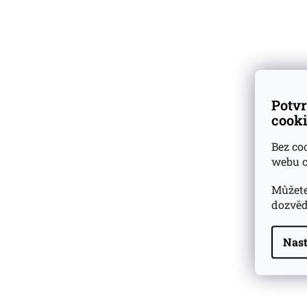
Whiskey
0,
Dárkové
degustační sady
Sklade
Ověřeno
zákazníky
169 Kč
Potvr
cooki
Bez co
webu c
Whisky
0,02l
Highland
Můžete
46,3%
dozvěd
Bourbon &
wine Rioja
Nast
LEDAIG Sinclair S
Highland Park 22 YO
Cask Finish
0,
Whisky Essence No. 10
0,02l 51,4%
179 Kč