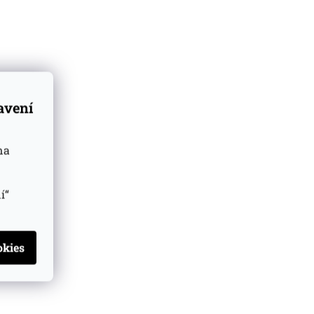
46%
0,02l 43%
Skladem
(>5 ks)
Skladem
(1 ks)
č
199 Kč
Do košíku
Do košíku
tavení
na
í“