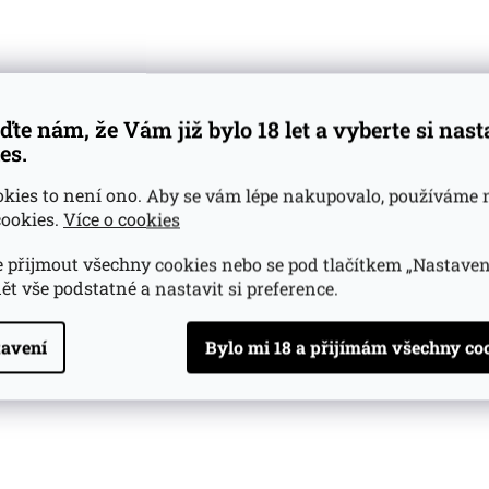
atá, ovocná a sladce kořenitá whiskey s tóny sherry, rozine
 kandované pomerančové kůry, hnědého cukru, ořechů a čo
u působí plněji než běžné lehké irské whiskey, ale stále si d
upnost typickou pro irský styl.
ďte nám, že Vám již bylo 18 let a vyberte si nas
es.
e sladší sherry linku s dubovým základem, citrusovou svěž
turou a jemným nádechem kůže. Není filtrovaná za studen
okies to není ono. Aby se vám lépe nakupovalo, používáme 
akže si zachovává výraznější texturu i přirozenější projev s
ookies.
Více o cookies
poznámky
 přijmout všechny cookies nebo se pod tlačítkem „Nastaven
ět vše podstatné a nastavit si preference.
zinky, třešně, sultánky, sušené ovoce, kandovaný pomeranč
b.
avení
oveň plná, s tóny dřeva, sušeného ovoce, rozinek, třešní, cit
vlašských ořechů a lehkého nádechu kůže.
říjemný a suchější, s dozvukem ořechů, sladkého koření, čok
ovoce.