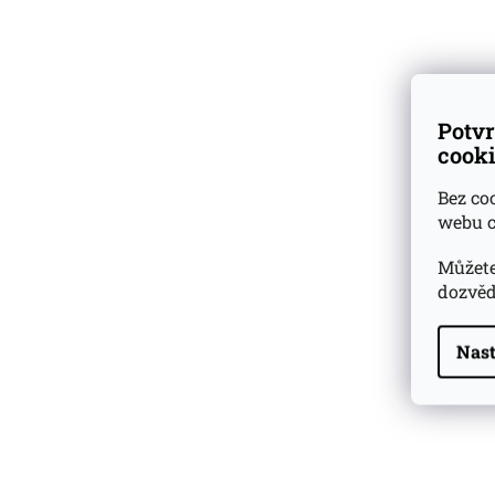
Výsledkem je boh
Dárkové
degustační sady
sušeného ovoce,
Díky 46 % alkohol
Ověřeno
zákazníky
hladkost a příst
Potvr
cooki
V chuti kombinuj
ořechovou struk
Bez co
přírodní barvu, t
webu c
Degustační 
Můžete
dozvěd
Vůně: sherry, ro
cukr a jemný du
Nast
Chuť: svěží a zár
hnědého cukru, 
Highland Park 22 YO
Závěr: dlouhý, p
Whisky Essence No. 10
dubu a tmavého 
0,02l 51,4%