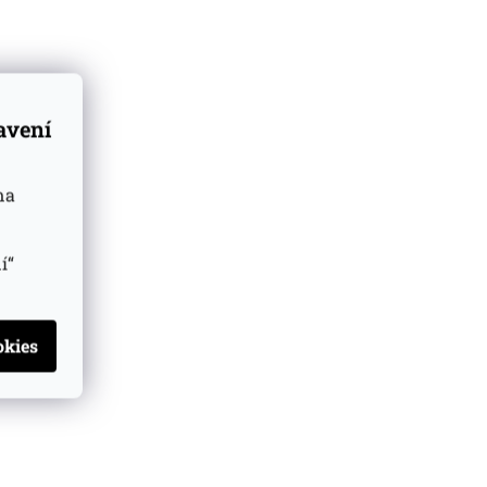
k, třešní,
kolády.
rží
tavení
estí,
a a má
na
udů.
í“
, hnědý
rusů,
olády,