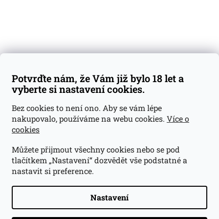
Váš nákup
Doprava a platba
Obchodní podmínky
Reklamace
Potvrďte nám, že Vám již bylo 18 let a
GDPR
vyberte si nastavení cookies.
Kontakty
Bez cookies to není ono. Aby se vám lépe
nakupovalo, používáme na webu cookies.
Více o
jan@dramroom.cz
cookies
+420 774 400 491
Můžete přijmout všechny cookies nebo se pod
Odběrná místa
tlačítkem „Nastavení“ dozvědět vše podstatné a
nastavit si preference.
Velká Ohrada - Lihovarek
Prusíkova 2577/16
Praha 13
Nastavení
15500