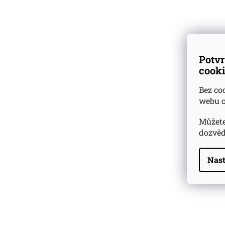
Rom De Luxe Colle
No.15 Jamaica 17
Dárkové
degustační sady
Sklade
Ověřeno
zákazníky
Potvr
179 Kč
cooki
Bez co
webu c
Můžete
dozvěd
Popis
Hodnoc
Nast
Detailní p
Highland Park 22 YO
Značka:
ROM DE
Whisky Essence No. 10
0,02l 51,4%