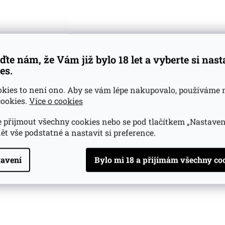
ctors Series
 YO
0,02l 53,7%
m
(3 ks)
ďte nám, že Vám již bylo 18 let a vyberte si nas
es.
Do košíku
okies to není ono. Aby se vám lépe nakupovalo, používáme 
ookies.
Více o cookies
 přijmout všechny cookies nebo se pod tlačítkem „Nastaven
ět vše podstatné a nastavit si preference.
ení
avení
opis produktu
 LUXE