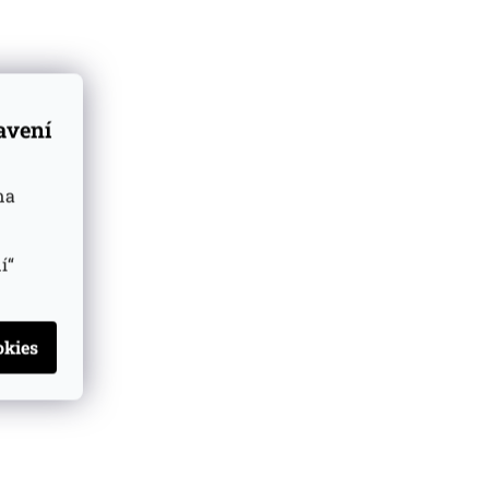
tavení
na
í“
kategorie
:
Rum miniatury
země
:
Guayna
doba zrání
:
18 YO