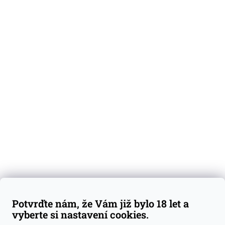
O nás
Degustační vzorky
Dárkové sady
Předplatné
Blog
Kontakty
Váš nákup
Doprava a platba
Obchodní podmínky
Reklamace
Potvrďte nám, že Vám již bylo 18 let a
GDPR
vyberte si nastavení cookies.