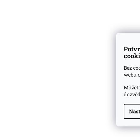
vzorky
k nákupu lahví
Skladem
přes 500 druhů
vzorků rumů a whisky
Dárkové
degustační sady
Potvr
cooki
Ověřeno
zákazníky
Bez co
webu c
Můžete
dozvěd
Nast