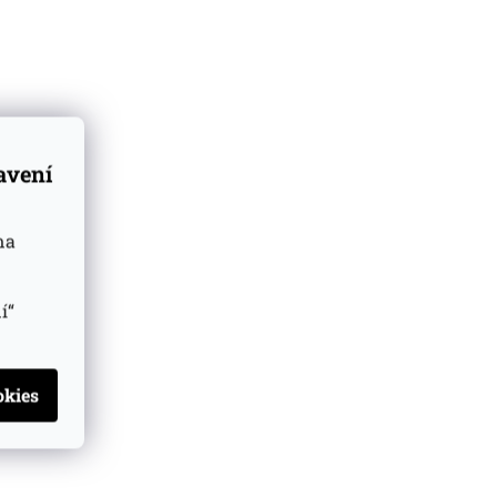
tavení
na
í“