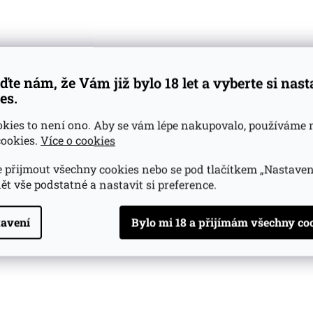
umu na ostrově
erozlučně spjaté
. První cukrovar
kl v Domaine de
oce 1740
ďte nám, že Vám již bylo 18 let a vyberte si nas
v roce 1742, zde
es.
vní destilerie.
gle estate
okies to není ono. Aby se vám lépe nakupovalo, používáme 
ookies.
Více o cookies
obíhá celý proces
áží cukrové
 přijmout všechny cookies nebo se pod tlačítkem „Nastaven
ování.
ět vše podstatné a nastavit si preference.
 rum představují
 součást
avení
 a na rumy zde
 specifický styl
strova právem