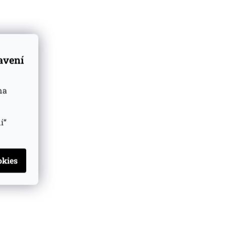
tavení
na
í“