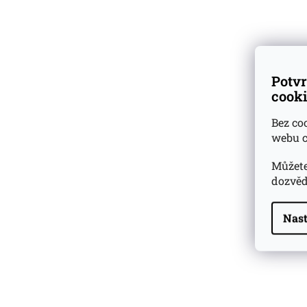
Popis:
Počátky r
Mauricius jsou n
Dárkové
degustační sady
s palírnou Grays
na ostrově vzni
la Villebague v r
Ověřeno
zákazníky
Potvr
a nedlouho poté, 
cooki
byla postavena pr
Dnes je Grays sin
Bez co
webu c
palírnou, kde pr
výroby, od plant
Můžete
třtiny až po lahv
dozvěd
Cukrová třtina a
neodmyslitelnou
Nast
historie ostrova
vyráběné a jejich
jsou obyvatelé o
Highland Park 22 YO
hrdí.
Whisky Essence No. 10
0,02l 51,4%