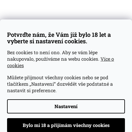
Váš nákup
Doprava a platba
Obchodní podmínky
Reklamace
Potvrďte nám, že Vám již bylo 18 let a
GDPR
vyberte si nastavení cookies.
Kontakty
Bez cookies to není ono. Aby se vám lépe
nakupovalo, používáme na webu cookies.
Více o
jan@dramroom.cz
cookies
+420 774 400 491
Můžete přijmout všechny cookies nebo se pod
Odběrná místa
tlačítkem „Nastavení“ dozvědět vše podstatné a
nastavit si preference.
Velká Ohrada - Lihovarek
Prusíkova 2577/16
Praha 13
Nastavení
15500
Navigovat do obchodu
.