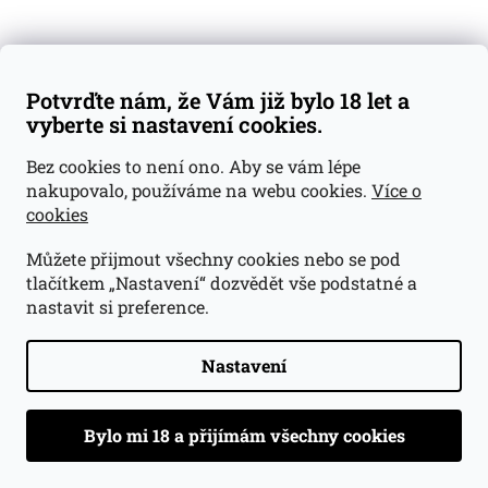
DEBOWA
DEF LEPPARD
DEL MAGUEY
Potvrďte nám, že Vám již bylo 18 let a
DEL PROFESSORE
vyberte si nastavení cookies.
DELAFORCE
DELAMAIN
Bez cookies to není ono. Aby se vám lépe
nakupovalo, používáme na webu cookies.
Více o
DELAMOTTE
cookies
DEMONIO
DEMONS SHARE
Můžete přijmout všechny cookies nebo se pod
tlačítkem „Nastavení“ dozvědět vše podstatné a
DENIS RACE
nastavit si preference.
DEPAZ
DESTILÉRKA KOŠÁTKY
Nastavení
DESTILÉRKA SVACH (SVACHOVKA)
DETOUR SPIRITS
DEUTZ
DEUX MONTILLE