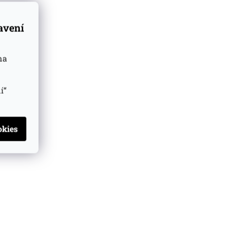
tavení
na
í“