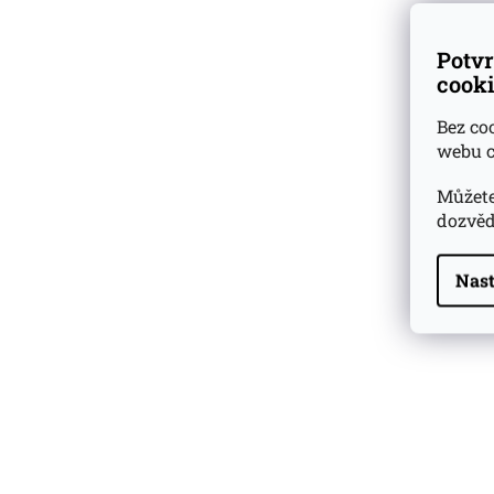
Potvr
cooki
Bez co
webu c
Můžete
dozvěd
Nast
Highland Park 22 YO
Whisky Essence No. 10
0,02l 51,4%
179 Kč
Barcelo Imperial Rum
Premium Blend 40
Aniversario
0,7l 43%
2 590 Kč
Veuve Clicquot Ponsardin