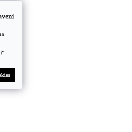
tavení
na
í“