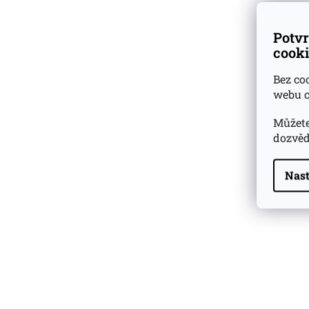
Potvr
cooki
Bez co
webu c
Můžete
dozvěd
Nast
Highland Park 22 YO
Whisky Essence No. 10
0,02l 51,4%
179 Kč
Barcelo Imperial Rum
Premium Blend 40
Aniversario
0,7l 43%
2 590 Kč
Veuve Clicquot Ponsardin