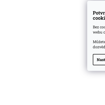
Potvr
cooki
Bez co
webu c
Můžete
dozvěd
Nast
Highland Park 22 YO
Whisky Essence No. 10
0,02l 51,4%
179 Kč
Barcelo Imperial Rum
Premium Blend 40
Aniversario
0,7l 43%
2 590 Kč
Veuve Clicquot Ponsardin