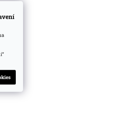
tavení
na
í“