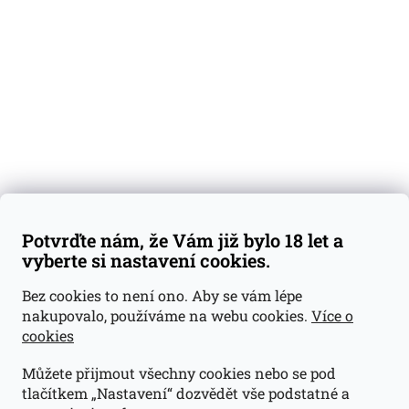
Degustační vzorky
Dárkové sady
Předplatné
Blog
Kontakty
Váš nákup
Doprava a platba
Obchodní podmínky
Reklamace
Potvrďte nám, že Vám již bylo 18 let a
GDPR
vyberte si nastavení cookies.
Kontakty
Bez cookies to není ono. Aby se vám lépe
nakupovalo, používáme na webu cookies.
Více o
jan@dramroom.cz
cookies
+420 774 400 491
Můžete přijmout všechny cookies nebo se pod
Odběrná místa
tlačítkem „Nastavení“ dozvědět vše podstatné a