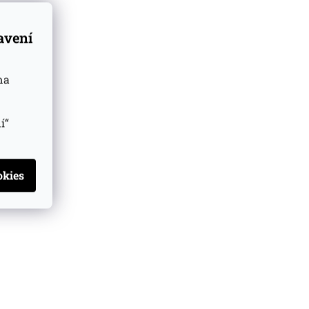
tavení
na
í“