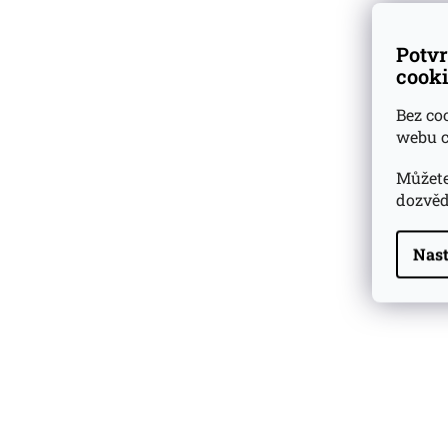
Potvr
cooki
Bez co
webu c
Můžete
dozvěd
Nast
Highland Park 22 YO
Whisky Essence No. 10
0,02l 51,4%
179 Kč
Barcelo Imperial Rum
Premium Blend 40
Aniversario
0,7l 43%
2 590 Kč
Veuve Clicquot Ponsardin