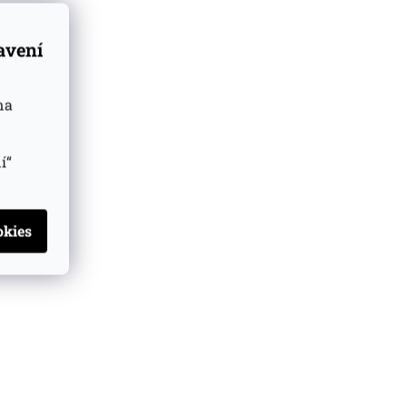
tavení
na
í“