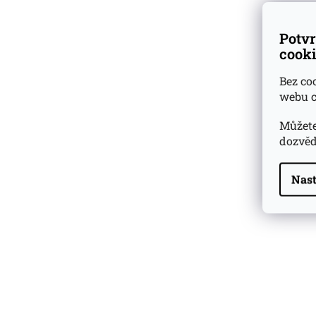
Potvr
cooki
Bez co
webu c
Můžete
dozvěd
Nast
Highland Park 22 YO
Whisky Essence No. 10
0,02l 51,4%
179 Kč
Barcelo Imperial Rum
Premium Blend 40
Aniversario
0,7l 43%
2 590 Kč
Veuve Clicquot Ponsardin