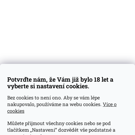
Degustační vzorky
Dárkové sady
Předplatné
Blog
Kontakty
Váš nákup
Doprava a platba
Obchodní podmínky
Reklamace
Potvrďte nám, že Vám již bylo 18 let a
GDPR
vyberte si nastavení cookies.
Kontakty
Bez cookies to není ono. Aby se vám lépe
nakupovalo, používáme na webu cookies.
Více o
jan@dramroom.cz
cookies
+420 774 400 491
Můžete přijmout všechny cookies nebo se pod
Odběrná místa
tlačítkem „Nastavení“ dozvědět vše podstatné a