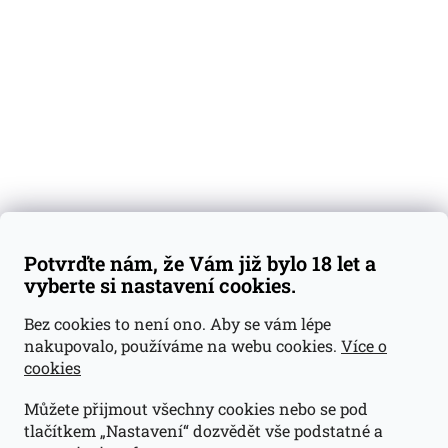
Degustační vzorky
Dárkové sady
Předplatné
Blog
Kontakty
Váš nákup
Doprava a platba
Obchodní podmínky
Reklamace
Potvrďte nám, že Vám již bylo 18 let a
GDPR
vyberte si nastavení cookies.
Kontakty
Bez cookies to není ono. Aby se vám lépe
nakupovalo, používáme na webu cookies.
Více o
jan@dramroom.cz
cookies
+420 774 400 491
Můžete přijmout všechny cookies nebo se pod
Odběrná místa
tlačítkem „Nastavení“ dozvědět vše podstatné a