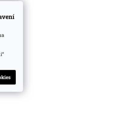
tavení
na
í“