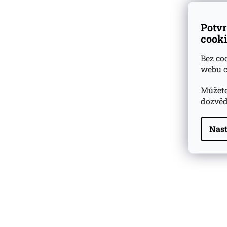
Potvr
cooki
Bez co
webu c
Můžete
dozvěd
Nast
Highland Park 22 YO
Whisky Essence No. 10
0,02l 51,4%
179 Kč
Barcelo Imperial Rum
Premium Blend 40
Aniversario
0,7l 43%
2 590 Kč
Veuve Clicquot Ponsardin