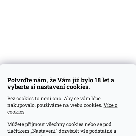
Degustační vzorky
Dárkové sady
Předplatné
Blog
Kontakty
Váš nákup
Doprava a platba
Obchodní podmínky
Reklamace
Potvrďte nám, že Vám již bylo 18 let a
GDPR
vyberte si nastavení cookies.
Kontakty
Bez cookies to není ono. Aby se vám lépe
nakupovalo, používáme na webu cookies.
Více o
jan@dramroom.cz
cookies
+420 774 400 491
Můžete přijmout všechny cookies nebo se pod
Odběrná místa
tlačítkem „Nastavení“ dozvědět vše podstatné a