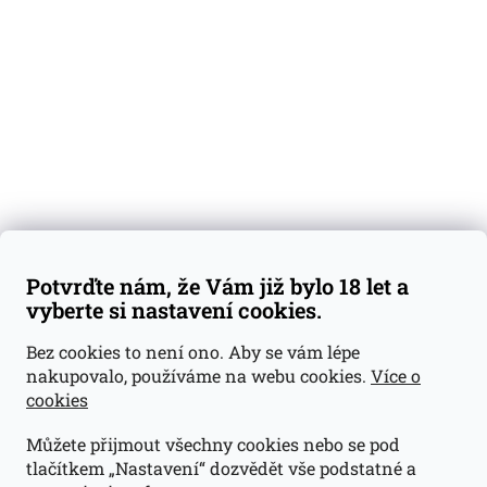
Degustační vzorky
Dárkové sady
Předplatné
Blog
Kontakty
Váš nákup
Doprava a platba
Obchodní podmínky
Reklamace
Potvrďte nám, že Vám již bylo 18 let a
GDPR
vyberte si nastavení cookies.
Kontakty
Bez cookies to není ono. Aby se vám lépe
nakupovalo, používáme na webu cookies.
Více o
jan@dramroom.cz
cookies
+420 774 400 491
Můžete přijmout všechny cookies nebo se pod
Odběrná místa
tlačítkem „Nastavení“ dozvědět vše podstatné a