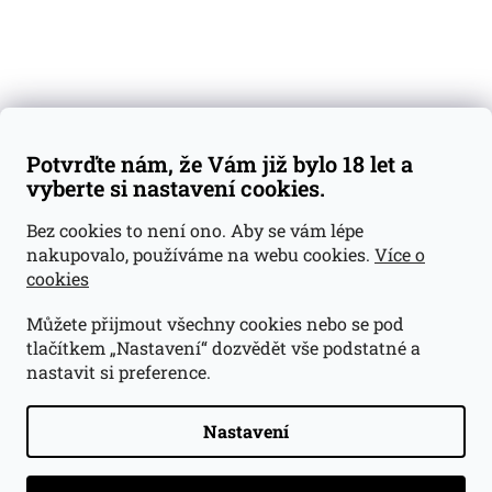
Váš nákup
Doprava a platba
Obchodní podmínky
Reklamace
Potvrďte nám, že Vám již bylo 18 let a
GDPR
vyberte si nastavení cookies.
Kontakty
Bez cookies to není ono. Aby se vám lépe
nakupovalo, používáme na webu cookies.
Více o
jan@dramroom.cz
cookies
+420 774 400 491
Můžete přijmout všechny cookies nebo se pod
Odběrná místa
tlačítkem „Nastavení“ dozvědět vše podstatné a
nastavit si preference.
Velká Ohrada - Lihovarek
Prusíkova 2577/16
Praha 13
Nastavení
15500
Navigovat do obchodu
.