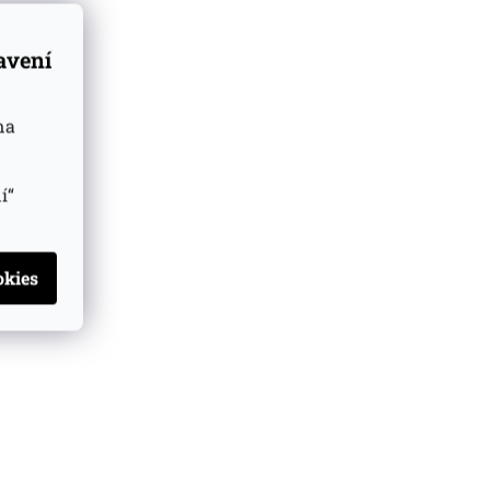
tavení
na
í“