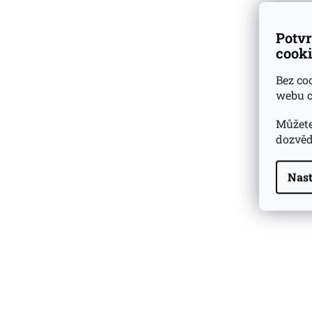
Potvr
cooki
Bez co
webu c
Můžete
dozvěd
Nast
Highland Park 22 YO
Whisky Essence No. 10
0,02l 51,4%
179 Kč
Barcelo Imperial Rum
Premium Blend 40
Aniversario
0,7l 43%
2 590 Kč
Veuve Clicquot Ponsardin