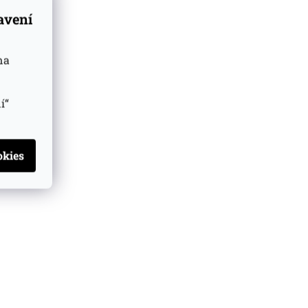
tavení
na
í“