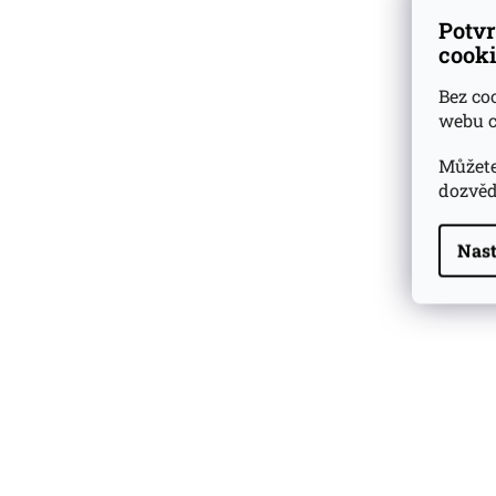
Potvr
cooki
Bez co
webu c
Můžete
dozvěd
Nast
Highland Park 22 YO
Whisky Essence No. 10
0,02l 51,4%
179 Kč
Barcelo Imperial Rum
Premium Blend 40
Aniversario
0,7l 43%
2 590 Kč
Veuve Clicquot Ponsardin