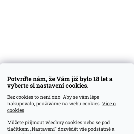
Degustační vzorky
Dárkové sady
Předplatné
Blog
Kontakty
Váš nákup
Doprava a platba
Obchodní podmínky
Reklamace
Potvrďte nám, že Vám již bylo 18 let a
GDPR
vyberte si nastavení cookies.
Kontakty
Bez cookies to není ono. Aby se vám lépe
nakupovalo, používáme na webu cookies.
Více o
jan@dramroom.cz
cookies
+420 774 400 491
Můžete přijmout všechny cookies nebo se pod
Odběrná místa
tlačítkem „Nastavení“ dozvědět vše podstatné a