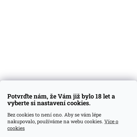
O nás
Degustační vzorky
Dárkové sady
Předplatné
Blog
Kontakty
Váš nákup
Doprava a platba
Obchodní podmínky
Reklamace
Potvrďte nám, že Vám již bylo 18 let a
GDPR
vyberte si nastavení cookies.
Kontakty
Bez cookies to není ono. Aby se vám lépe
nakupovalo, používáme na webu cookies.
Více o
jan@dramroom.cz
cookies
+420 774 400 491