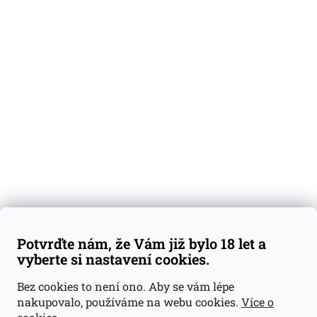
O nás
Degustační vzorky
Dárkové sady
Předplatné
Blog
Kontakty
Váš nákup
Doprava a platba
Obchodní podmínky
Reklamace
Potvrďte nám, že Vám již bylo 18 let a
GDPR
vyberte si nastavení cookies.
Kontakty
Bez cookies to není ono. Aby se vám lépe
nakupovalo, používáme na webu cookies.
Více o
jan@dramroom.cz