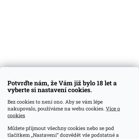
Degustační vzorky
Dárkové sady
Předplatné
Blog
Kontakty
Váš nákup
Doprava a platba
Obchodní podmínky
Reklamace
Potvrďte nám, že Vám již bylo 18 let a
GDPR
vyberte si nastavení cookies.
Kontakty
Bez cookies to není ono. Aby se vám lépe
nakupovalo, používáme na webu cookies.
Více o
jan@dramroom.cz
cookies
+420 774 400 491
Můžete přijmout všechny cookies nebo se pod
Odběrná místa
tlačítkem „Nastavení“ dozvědět vše podstatné a