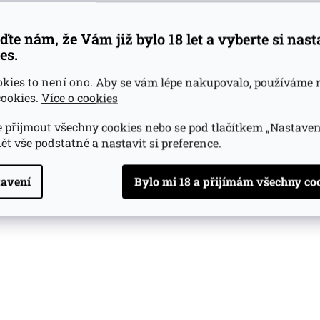
y
v
ďte nám, že Vám již bylo 18 let a vyberte si nas
ý
p
es.
i
s
okies to není ono. Aby se vám lépe nakupovalo, používáme 
u
ookies.
Více o cookies
 přijmout všechny cookies nebo se pod tlačítkem „Nastaven
ět vše podstatné a nastavit si preference.
avení