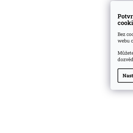
Potvr
cooki
Bez co
webu c
Můžete
dozvěd
Nast
Highland Park 22 YO
Whisky Essence No. 10
0,02l 51,4%
179 Kč
Barcelo Imperial Rum
Premium Blend 40
Aniversario
0,7l 43%
2 590 Kč
Veuve Clicquot Ponsardin