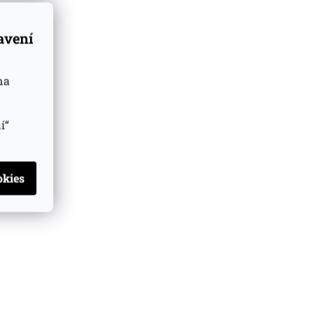
tavení
na
í“