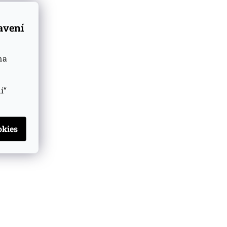
tavení
na
í“