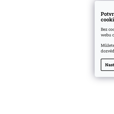
Potvr
cooki
Bez co
webu c
Můžete
dozvěd
Nast
Highland Park 22 YO
Whisky Essence No. 10
0,02l 51,4%
179 Kč
Barcelo Imperial Rum
Premium Blend 40
Aniversario
0,7l 43%
2 590 Kč
Veuve Clicquot Ponsardin