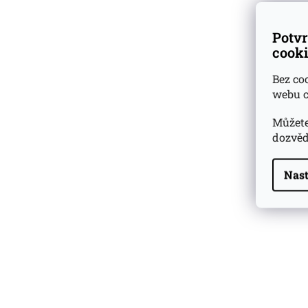
Potvr
cooki
Bez co
webu c
Můžete
dozvěd
Nast
Highland Park 22 YO
Whisky Essence No. 10
0,02l 51,4%
179 Kč
Barcelo Imperial Rum
Premium Blend 40
Aniversario
0,7l 43%
2 590 Kč
Veuve Clicquot Ponsardin