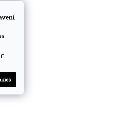
tavení
na
í“