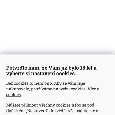
Degustační vzorky
Dárkové sady
Předplatné
Blog
Kontakty
Váš nákup
Doprava a platba
Obchodní podmínky
Reklamace
Potvrďte nám, že Vám již bylo 18 let a
GDPR
vyberte si nastavení cookies.
Kontakty
Bez cookies to není ono. Aby se vám lépe
nakupovalo, používáme na webu cookies.
Více o
jan@dramroom.cz
cookies
+420 774 400 491
Můžete přijmout všechny cookies nebo se pod
Odběrná místa
tlačítkem „Nastavení“ dozvědět vše podstatné a