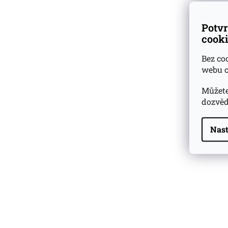
Potvr
cooki
Bez co
webu c
Můžete
dozvěd
Nast
Highland Park 22 YO
Whisky Essence No. 10
0,02l 51,4%
179 Kč
Barcelo Imperial Rum
Premium Blend 40
Aniversario
0,7l 43%
2 590 Kč
Veuve Clicquot Ponsardin