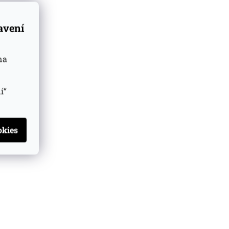
tavení
na
í“