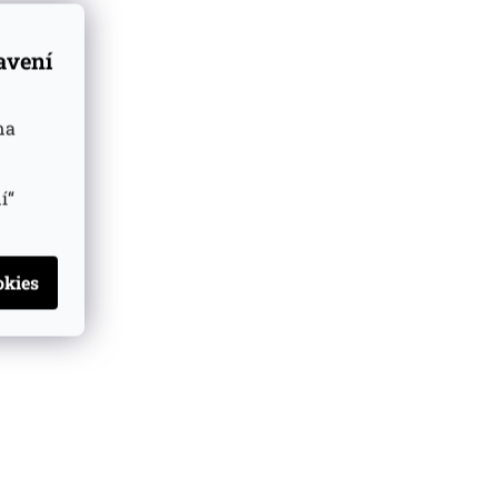
tavení
na
í“