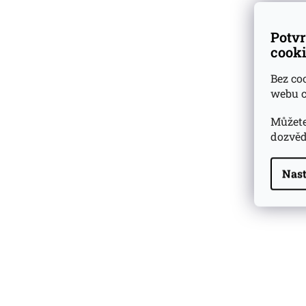
Potvr
cooki
Bez co
webu c
Můžete
dozvěd
Nast
Highland Park 22 YO
Whisky Essence No. 10
0,02l 51,4%
179 Kč
Barcelo Imperial Rum
Premium Blend 40
Aniversario
0,7l 43%
2 590 Kč
Veuve Clicquot Ponsardin