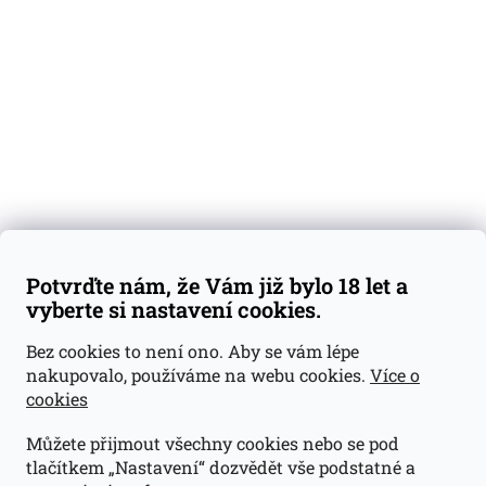
Degustační vzorky
Dárkové sady
Předplatné
Blog
Kontakty
Váš nákup
Doprava a platba
Obchodní podmínky
Reklamace
Potvrďte nám, že Vám již bylo 18 let a
GDPR
vyberte si nastavení cookies.
Kontakty
Bez cookies to není ono. Aby se vám lépe
nakupovalo, používáme na webu cookies.
Více o
jan@dramroom.cz
cookies
+420 774 400 491
Můžete přijmout všechny cookies nebo se pod
Odběrná místa
tlačítkem „Nastavení“ dozvědět vše podstatné a