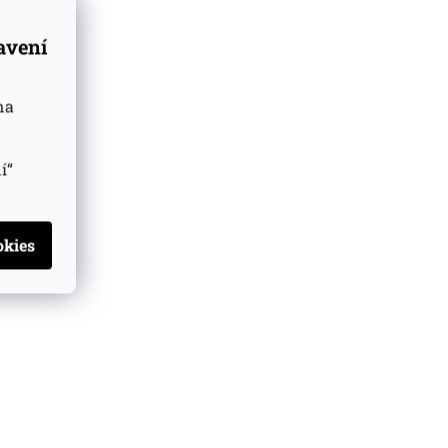
tavení
na
í“