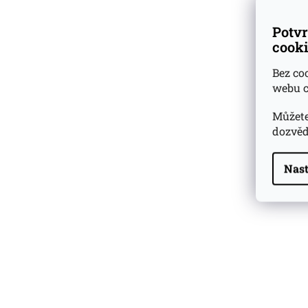
Potvr
cooki
Bez co
webu c
Můžete
dozvěd
Nast
Highland Park 22 YO
Whisky Essence No. 10
0,02l 51,4%
179 Kč
Barcelo Imperial Rum
Premium Blend 40
Aniversario
0,7l 43%
2 590 Kč
Veuve Clicquot Ponsardin