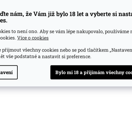
y
v
ďte nám, že Vám již bylo 18 let a vyberte si nas
ý
es.
p
i
s
okies to není ono. Aby se vám lépe nakupovalo, používáme 
u
ookies.
Více o cookies
 přijmout všechny cookies nebo se pod tlačítkem „Nastaven
ět vše podstatné a nastavit si preference.
avení