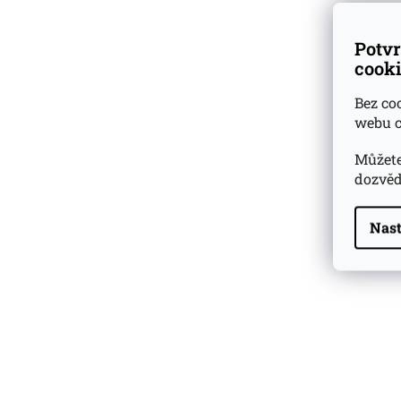
Potvr
cooki
Bez co
webu c
Můžete
dozvěd
Nast
Highland Park 22 YO
Whisky Essence No. 10
0,02l 51,4%
179 Kč
Barcelo Imperial Rum
Premium Blend 40
Aniversario
0,7l 43%
2 590 Kč
Veuve Clicquot Ponsardin