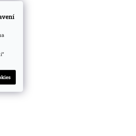
tavení
na
í“