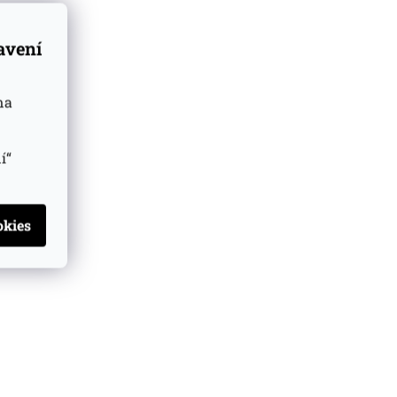
tavení
na
í“