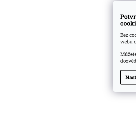
Potvr
cooki
Bez co
webu c
Můžete
dozvěd
Nast
Highland Park 22 YO
Whisky Essence No. 10
0,02l 51,4%
179 Kč
Barcelo Imperial Rum
Premium Blend 40
Aniversario
0,7l 43%
2 590 Kč
Veuve Clicquot Ponsardin